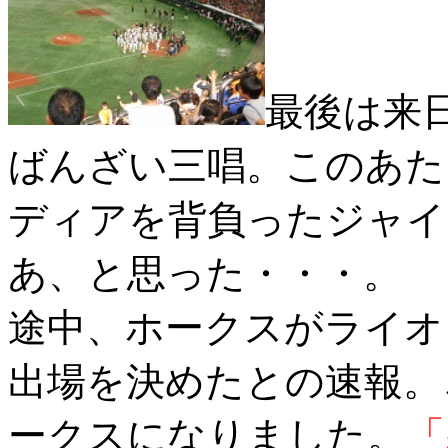
最後は来
ばんざい三唱。このあた
ディアを背負ったジャイ
あ、と思った・・・。
途中、ホークスがライオ
出場を決めたとの速報。
ークスになりました。
「