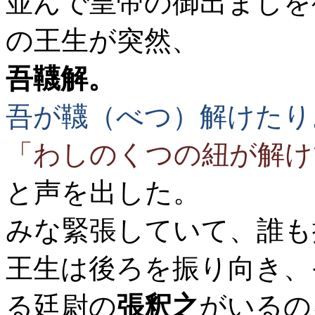
並んで皇帝の御出ましを
の王生が突然、
吾韈解。
吾が韈（べつ）解けたり
「わしのくつの紐が解け
と声を出した。
みな緊張していて、誰も
王生は後ろを振り向き、
る廷尉の
張釈之
がいるの