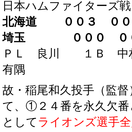
日本ハムファイターズ戦
北海道 ００３ ０
埼玉 ０００ ０
ＰＬ 良川 １Ｂ 
有隅
故・稲尾和久投手（監督
て、①２４番を永久欠番
として
ライオンズ選手全