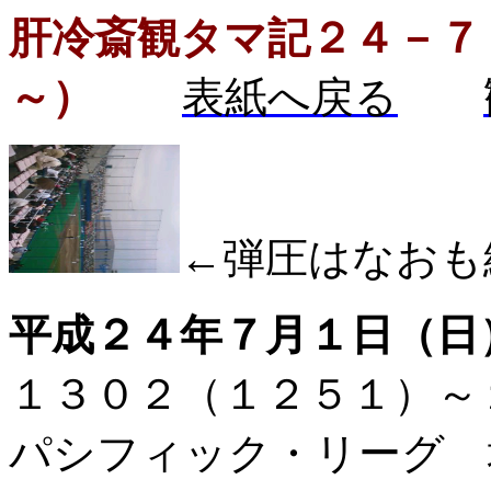
肝冷斎観タマ記２４－７
～）
表紙へ戻る
←弾圧はなおも
平成２４年７月１日（日
１３０２（１２５１）
パシフィック・リーグ 