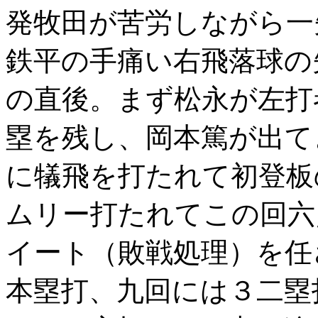
発牧田が苦労しながら一
鉄平の手痛い右飛落球の
の直後。まず松永が左打
塁を残し、岡本篤が出て
に犠飛を打たれて初登板
ムリー打たれてこの回六
イート（敗戦処理）を任
本塁打、九回には３二塁