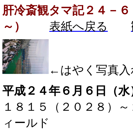
肝冷斎観タマ記２４－６
～）
表紙へ戻る
←はやく写真入
平成２４年６月６日（水
１８１５（２０２８）
ィールド