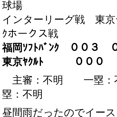
球場
インターリーグ戦 東京ヤク
ｸホークス戦
福岡ｿﾌﾄﾊﾞﾝｸ ０
東京ﾔｸﾙﾄ ００
主審：不明 一塁：
塁：不明
昼間雨だったのでイース