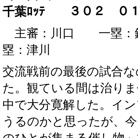
千葉ﾛｯﾃ ３０２
主審：川口 一塁：
塁：津川
交流戦前の最後の試合な
た。観ている間は治りま
中で大分寛解した。イン
うるのかと思ったが、今
のひとが集まる催し物」