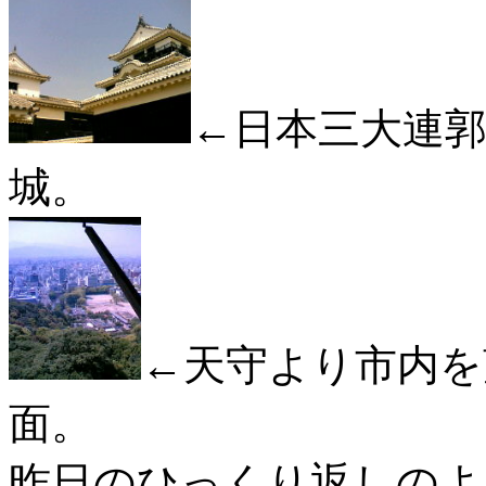
←日本三大連
城。
←天守より市内を
面。
昨日のひっくり返しのよ