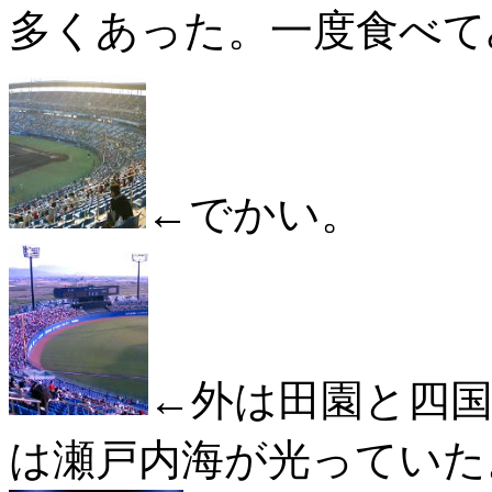
多くあった。一度食べて
←でかい。
←外は田園と四
は瀬戸内海が光っていた