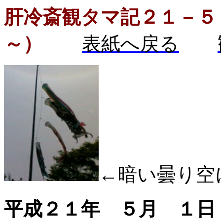
肝冷斎観タマ記２１－５
～）
表紙へ戻る
←暗い曇り空
平成２１年 ５月 １日