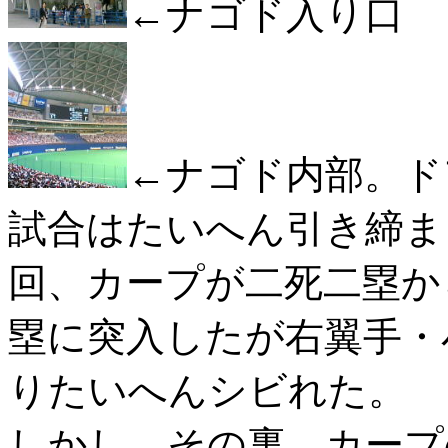
←ナゴド入り口
←ナゴド内部。ド
試合はたいへん引き締ま
回、カープが二死二塁か
塁に突入したが右翼手・
りたいへんシビれた。
しかし、その裏、カープ