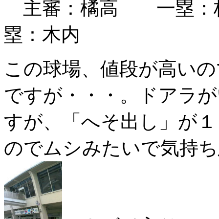
主審：橘高 一塁：
塁：木内
この球場、値段が高いの
ですが・・・。ドアラが
すが、「へそ出し」が１
のでムシみたいで気持ち