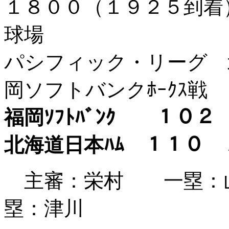
１８００（１９２５到
球場
パシフィック・リーグ 北
岡ソフトバンクﾎｰｸｽ戦
福岡ｿﾌﾄﾊﾞﾝｸ １
北海道日本ﾊﾑ １１
主審：
栄村
一塁：山
塁：津川