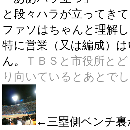
と段々ハラが立ってきて
ファソはちゃんと理解し
特に営業（又は編成）は
ん。
ＴＢＳと市役所とど
り向いているとあとでし
←三塁側ベンチ裏