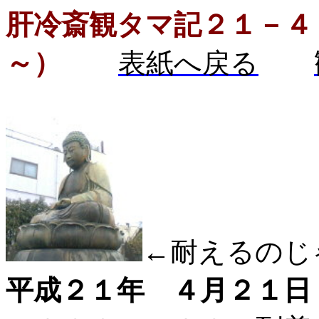
肝冷斎観タマ記２１－４
～）
表紙へ戻る
←耐えるのじ
平成２１年 ４月２１日