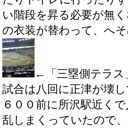
い階段を昇る必要が無く
の衣装が替わって、へそ
←「三塁側テラス
試合は八回に正津が壊し
６００前に所沢駅近くで
乱しまくっていたので、