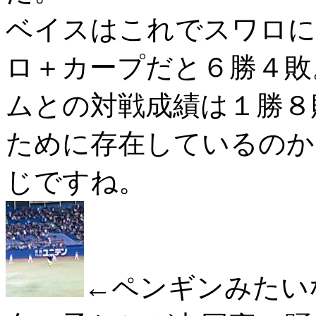
ベイスはこれでスワロに
ロ＋カープだと６勝４敗
ムとの対戦成績は１勝８
ために存在しているのか
じですね。
←ペンギンみたい