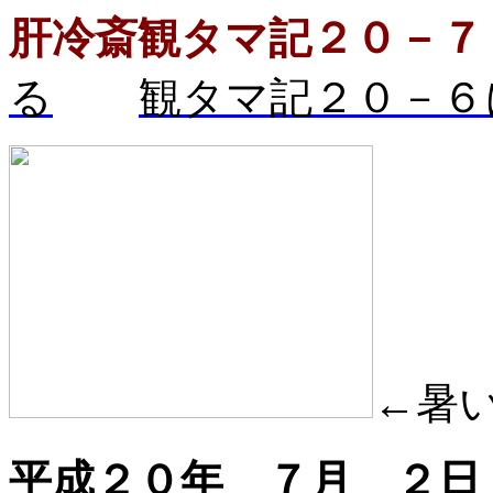
肝冷斎観タマ記２０－７
る
観タマ記２０－６
←暑
平成２０年 ７月 ２日