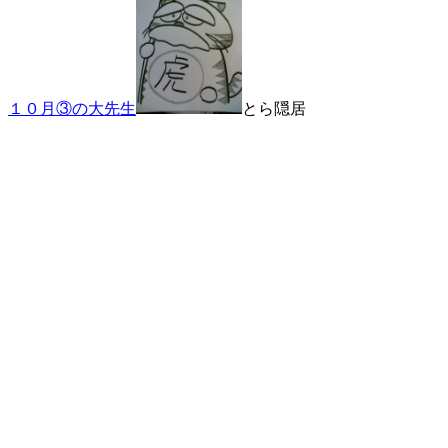
１０
月
③
の
大先生
とら隠居