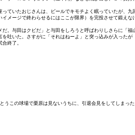
座っていたおじさんは、ビールでキモチよく眠っていたが、九
いイメージで終わらせるにはここが限界）を完投させて鍛えな
メだ。与田はクビだ」と与田をしろうと呼ばわりしさらに「福
言を吐いた。さすがに「それはねーよ」と突っ込みが入ったが
試合終了。
とうこの球場で栗原は見ないうちに、引退会見をしてしまった