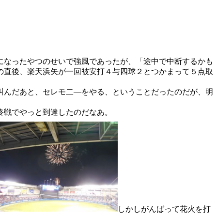
になったやつのせいで強風であったが、「途中で中断するかも
の直後、楽天浜矢が一回被安打４与四球２とつかまって５点取
叫んだあと、セレモ二―をやる、ということだったのだが、明
終戦でやっと到達したのだなあ。
しかしがんばって花火を打