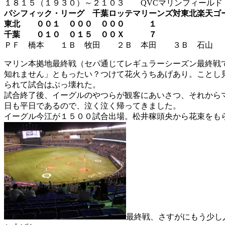
１８１５（１９３０）～２１０３
QVC
マリンフィールド
パシフィック・リーグ 千葉ロッテマリーンズ対東北楽天ゴ
東北 ００１ ０００ ０００ １
千葉 ０１０ ０１５ ００Ｘ ７
ＰＦ 橋本 １Ｂ 牧田 ２Ｂ 本田 ３Ｂ 石山
マリン本拠地最終戦（セパ通じてレギュラーシーズン最終戦
知れません」ともったい？つけて花火うちあげあり。ことし
られて試合はぶっ壊れた。
試合終了後、イーグルのやつらが観客にあいさつ、それから
日も平日であるので、泣く泣く帰ってきました。
イーグル今江が１５００試合出場。松井稼頭央から花束をも
最終戦、さすがにもう少し