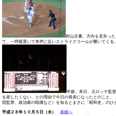
村山主審。方向を見失った
て、一呼吸置いて奇声に近いストライクコールが響いてくる
半旗。本日、元ロッテ監
を差したくない、との理由で今日の発表になったとのこと。
団監禁、政治家の暗躍など）を知るとまさに「昭和史」のひ
平成２８年１０月５日（水）
表紙へ