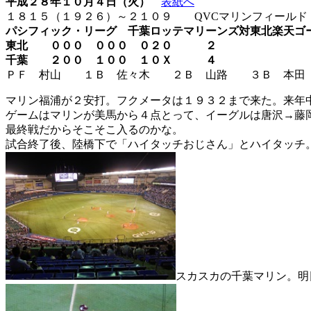
平成２８年１０月４日（火）
表紙へ
１８１５（１９２６）～２１０９
QVC
マリンフィールド
パシフィック・リーグ 千葉ロッテマリーンズ対東北楽天ゴ
東北 ０００ ０００ ０２０ ２
千葉 ２００ １００ １０Ｘ ４
ＰＦ 村山 １Ｂ 佐々木 ２Ｂ 山路 ３Ｂ 本田
マリン福浦が２安打。フクメータは１９３２まで来た。来年
ゲームはマリンが美馬から４点とって、イーグルは唐沢→藤
最終戦だからそこそこ入るのかな。
試合終了後、陸橋下で「ハイタッチおじさん」とハイタッチ
スカスカの千葉マリン。明