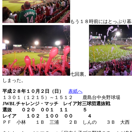
もう１８時前にはとっぷり暮
七回裏。
しまった。
平成２８年１０月２日（日）
表紙へ
１３０１（１２１５）～１５１２ 鹿島台中央野球場
JWBL
チャレンジ・マッチ レイア対三球団選抜戦
選抜 ０２０ ００１ １１ ５
レイア １０２ １００ ００ ４
ＰＦ 小林 １Ｂ 三浦 ２Ｂ しんの ３Ｂ 大西