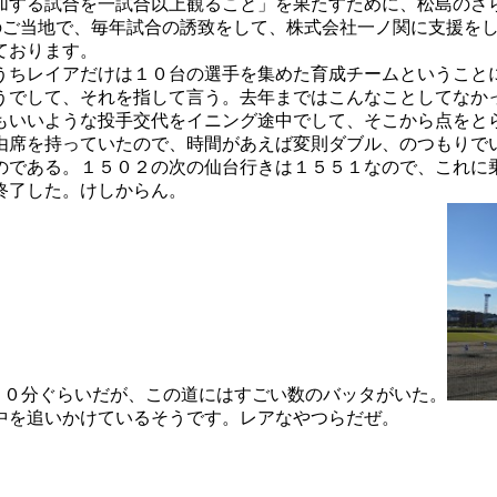
加する試合を一試合以上観ること」を果たすために、松島のさ
のご当地で、毎年試合の誘致をして、株式会社一ノ関に支援を
ております。
うちレイアだけは１０台の選手を集めた育成チームということ
うでして、それを指して言う。去年まではこんなことしてなか
もいいような投手交代をイニング途中でして、そこから点をと
由席を持っていたので、時間があえば変則ダブル、のつもりで
のである。１５０２の次の仙台行きは１５５１なので、これに
終了した。けしからん。
１０分ぐらいだが、この道にはすごい数のバッタがいた。
中を追いかけているそうです。レアなやつらだぜ。