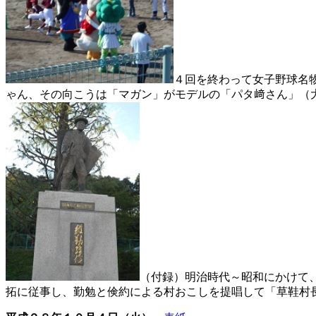
４回を終わって女子野球名
ゃん、その向こうは「マガン」がモデルの「パタ﨑さん」（
（付録）明治時代～昭和にかけて
拓に従事し、勤勉と倹約による村おこしを提唱して「草鞋村