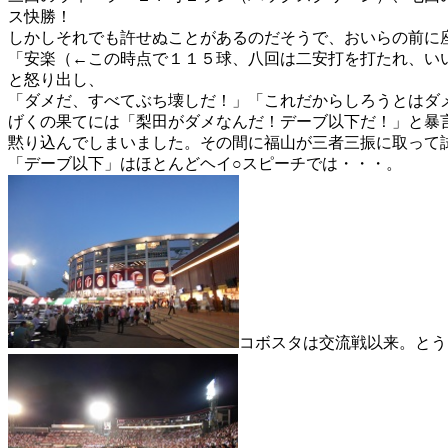
ス快勝！
しかしそれでも許せぬことがあるのだそうで、おいらの前に
「安楽（←この時点で１１５球、八回は二安打を打たれ、い
と怒り出し、
「ダメだ、すべてぶち壊しだ！」「これだからしろうとはダ
げくの果てには「梨田がダメなんだ！デーブ以下だ！」と暴
黙り込んでしまいました。その間に福山が三者三振に取って
「デーブ以下」はほとんどヘイ○スピーチでは・・・。
コボスタは交流戦以来。とう