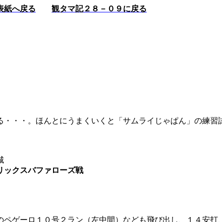
表紙へ戻る
観タマ記２８－０９に戻る
る・・・。ほんとにうまくいくと「サムライじゃぱん」の練習
城
リックスバファローズ戦
のペゲーロ１０号２ラン（左中間）なども飛び出し、１４安打