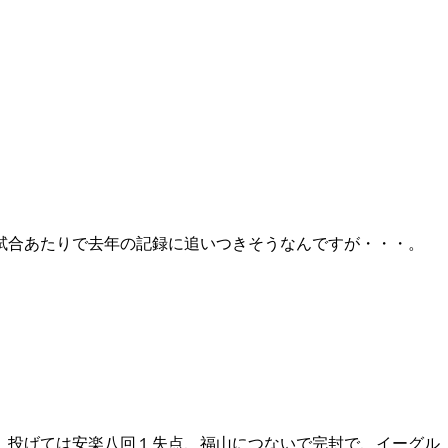
試合あたりで去年の記録に追いつきそうなんですが・・・。
、投げては安楽八回１失点、福山につないで完封で、イーグル