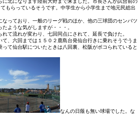
らに北になります陸前大野まで来ました。市長さんが試合前の
してもらっているそうです。中学生から小学生まで地元民総出
になっており、一般のリーグ戦のほか、他の三球団のセンバツ
ったような気がしますが・・・。
られて流れが変わり、七回同点にされて、延長で負けた。
いて、六回までは１５０２鹿島台発仙台行きに乗れそうでうま
乗って仙台駅についたときは八回裏、松阪がボコられていると
なんの日蔭も無い球場でした。な