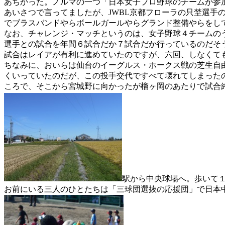
あちかった。ノルマの一つ「日本女子プロ野球のチームが参
あいさつで言ってましたが、
JWBL
京都フローラの只埜選手
でブラスバンドやらボールガールやらグランド整備やらをし
なお、チャレンジ・マッチというのは、女子野球４チームの
選手との試合を年間６試合だか７試合だか行っているのだそ
試合はレイアが有利に進めていたのですが、六回、しなくて
ちなみに、おいらは仙台のイーグルス・ホークス戦の芝生自
くいっていたのだが、この投手交代ですべて壊れてしまった
ころで、そこから宮城野に向かったが榴ヶ岡のあたりで試合
駅から中央球場へ。歩いて
お前にいる三人のひとたちは「三球団選抜の応援団」で日本